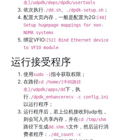
名]/udpdk/deps/dpdk/usertools
依次执行
、
；
./dd.sh
./dpdk-setup.sh
配置大页内存，一般是配置为2G:
[48]
Setup hugepage mappings for non-
NUMA systems
绑定VFIO:
[52] Bind Ethernet device
to VFIO module
运行接受程序
使用
指令获取权限；
sudo -i
在路径
cd /home/[中间路径
下，执
名]/udpdk/apps/dd
行
./dpdk_enhancerecv -c config.ini
以运行程序；
运行程序后，若上位机接收到udp包，
则会写入共享内存，并在
cd /tmp/shm
路径下生成
文件，然后运行消
dd.shm.5
费者程序：
./dd_count -c