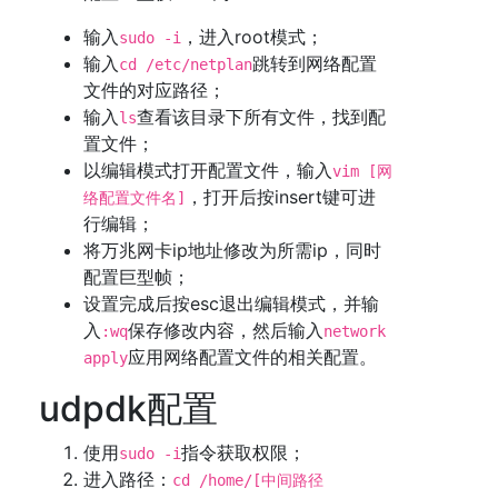
输入
，进入root模式；
sudo -i
输入
跳转到网络配置
cd /etc/netplan
文件的对应路径；
输入
查看该目录下所有文件，找到配
ls
置文件；
以编辑模式打开配置文件，输入
vim [网
，打开后按insert键可进
络配置文件名]
行编辑；
将万兆网卡ip地址修改为所需ip，同时
配置巨型帧；
设置完成后按esc退出编辑模式，并输
入
保存修改内容，然后输入
:wq
network
应用网络配置文件的相关配置。
apply
udpdk配置
使用
指令获取权限；
sudo -i
进入路径：
cd /home/[中间路径