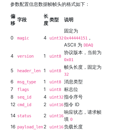
参数配置信息数据帧帧头的格式如下：
偏
长
字段
类型
说明
移
度
固定为
0
4
，
magic
uint32
0x44444151
ASCII 为
DDAQ
协议版本，当前为
4
1
version
uint8
0x01
帧头长度，固定为
5
1
header_len
uint8
32
6
1
消息类型
msg_type
uint8
7
1
标志位
flags
uint8
8
4
指令序号
seq_id
uint32
12
2
指令 ID
cmd_id
uint16
响应状态，请求帧
14
2
status
uint16
填
0
16
2
负载长度
payload_len
uint16