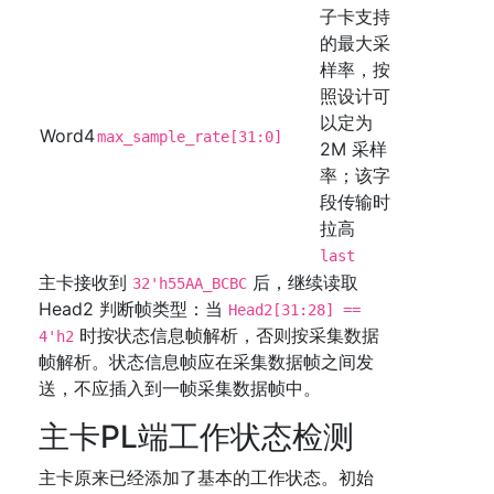
子卡支持
的最大采
样率，按
照设计可
以定为
Word4
max_sample_rate[31:0]
2M 采样
率；该字
段传输时
拉高
last
主卡接收到
后，继续读取
32'h55AA_BCBC
Head2 判断帧类型：当
Head2[31:28] ==
时按状态信息帧解析，否则按采集数据
4'h2
帧解析。状态信息帧应在采集数据帧之间发
送，不应插入到一帧采集数据帧中。
主卡PL端工作状态检测
主卡原来已经添加了基本的工作状态。初始