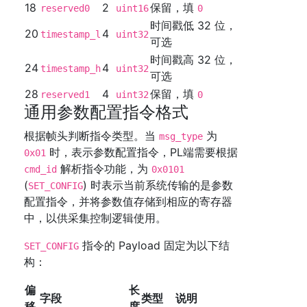
18
2
保留，填
reserved0
uint16
0
时间戳低 32 位，
20
4
timestamp_l
uint32
可选
时间戳高 32 位，
24
4
timestamp_h
uint32
可选
28
4
保留，填
reserved1
uint32
0
通用参数配置指令格式
根据帧头判断指令类型。当
为
msg_type
时，表示参数配置指令，PL端需要根据
0x01
解析指令功能，为
cmd_id
0x0101
(
) 时表示当前系统传输的是参数
SET_CONFIG
配置指令，并将参数值存储到相应的寄存器
中，以供采集控制逻辑使用。
指令的 Payload 固定为以下结
SET_CONFIG
构：
偏
长
字段
类型
说明
移
度