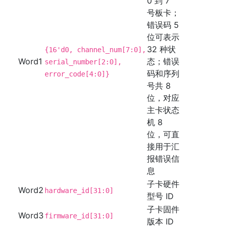
0 到 7
号板卡；
错误码 5
位可表示
32 种状
{16'd0, channel_num[7:0],
Word1
态；错误
serial_number[2:0],
码和序列
error_code[4:0]}
号共 8
位，对应
主卡状态
机 8
位，可直
接用于汇
报错误信
息
子卡硬件
Word2
hardware_id[31:0]
型号 ID
子卡固件
Word3
firmware_id[31:0]
版本 ID