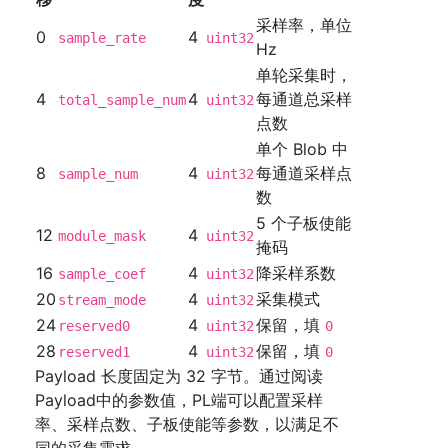
采样率，单位
0
4
sample_rate
uint32
Hz
单轮采集时，
4
4
每通道总采样
total_sample_num
uint32
点数
单个 Blob 中
8
4
每通道采样点
sample_num
uint32
数
5 个子板使能
12
4
module_mask
uint32
掩码
16
4
降采样系数
sample_coef
uint32
20
4
采集模式
stream_mode
uint32
24
4
保留，填
reserved0
uint32
0
28
4
保留，填
reserved1
uint32
0
Payload 长度固定为 32 字节。通过阅读
Payload中的参数值，PL端可以配置采样
率、采样点数、子板使能等参数，以满足不