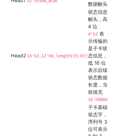
Head1
32'h55AA_BCBC
数据帧头
状态信息
帧头，高
4 位
表
4'h2
示传输的
是子卡状
Head2
态信息，
{4'h2,12'h0,length[15:0]}
低 16 位
表示后续
状态数据
长度，当
前填充
16'h0004
子卡基础
状态字，
序列号 3
位可表示