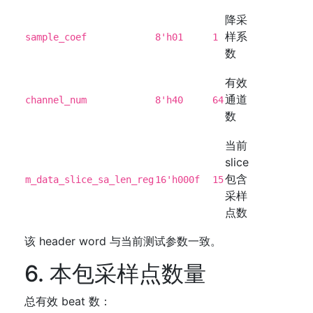
降采
样系
sample_coef
8'h01
1
数
有效
通道
channel_num
8'h40
64
数
当前
slice
包含
m_data_slice_sa_len_reg
16'h000f
15
采样
点数
该 header word 与当前测试参数一致。
6. 本包采样点数量
总有效 beat 数：